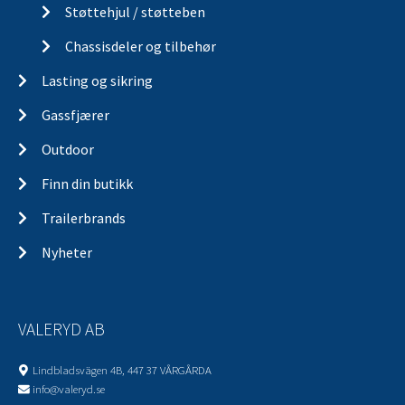
Støttehjul / støtteben
Chassisdeler og tilbehør
Lasting og sikring
Gassfjærer
Outdoor
Finn din butikk
Trailerbrands
Nyheter
VALERYD AB
Lindbladsvägen 4B, 447 37 VÅRGÅRDA
info@valeryd.se