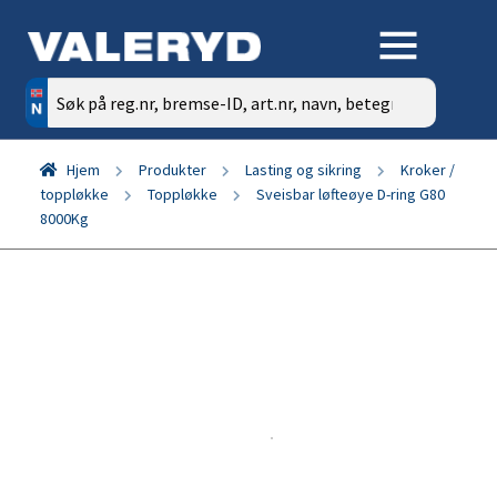
Søk
etter:
Hjem
Produkter
Lasting og sikring
Kroker /
toppløkke
Toppløkke
Sveisbar løfteøye D-ring G80
8000Kg