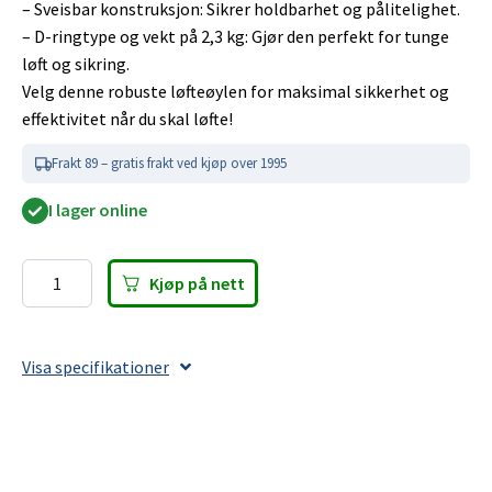
– Sveisbar konstruksjon: Sikrer holdbarhet og pålitelighet.
– D-ringtype og vekt på 2,3 kg: Gjør den perfekt for tunge
løft og sikring.
Velg denne robuste løfteøylen for maksimal sikkerhet og
effektivitet når du skal løfte!
Frakt 89 – gratis frakt ved kjøp over 1995
I lager online
Kjøp på nett
Sveisbar
løfteøye
D-
Visa specifikationer
ring
G80
8000Kg
antall