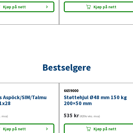
Kjøp på nett
Kjøp på nett
Bestselgere
6659000
ys Aspöck/SIM/Talmu
Støttehjul Ø48 mm 150 kg
1x28
200×50 mm
535
kr
s. mva)
(428kr eks. mva)
Kjøp på nett
Kjøp på nett