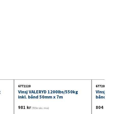
6772120
6772080
g
Vinsj VALERYD 1200lbs/550kg
Vinsj VA
inkl. bånd 50mm x 7m
bånd 50
981
kr
804
kr
(785kr eks. mva)
(643