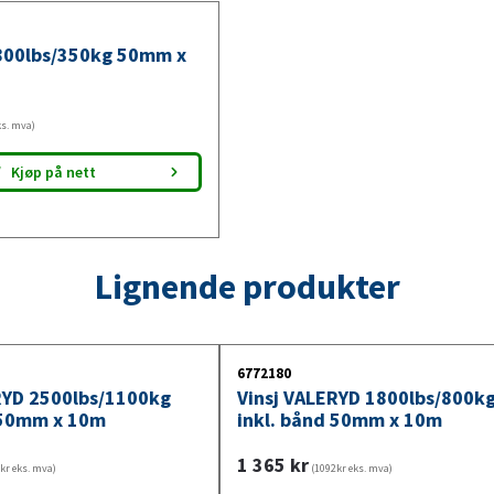
800lbs/350kg 50mm x
ks. mva)
Kjøp på nett
Lignende produkter
6772180
RYD 2500lbs/1100kg
Vinsj VALERYD 1800lbs/800k
 50mm x 10m
inkl. bånd 50mm x 10m
1 365
kr
kr eks. mva)
(1092kr eks. mva)