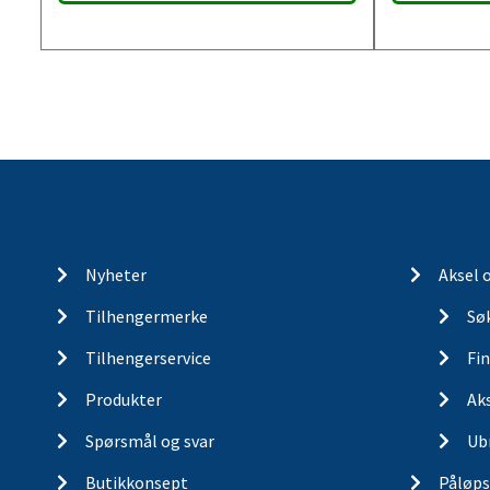
Nyheter
Aksel 
Tilhengermerke
Søk
Tilhengerservice
Fin
Produkter
Ak
Spørsmål og svar
Ub
Butikkonsept
Påløps