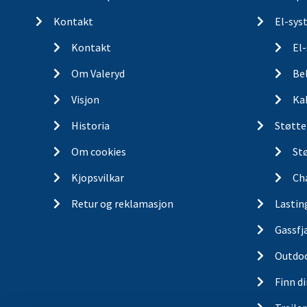
Kontakt
El-sys
Kontakt
El
Om Valeryd
Be
Visjon
Ka
Historia
Støtte
Om cookies
St
Kjopsvilkar
Ch
Retur og reklamasjon
Lastin
Gassfj
Outdo
Finn d