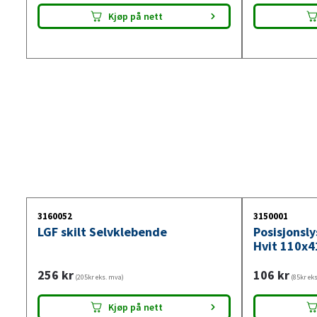
Kjøp på nett
3160052
3150001
LGF skilt Selvklebende
Posisjonsl
Hvit 110x4
256
kr
106
kr
(205kr eks. mva)
(85kr ek
Kjøp på nett