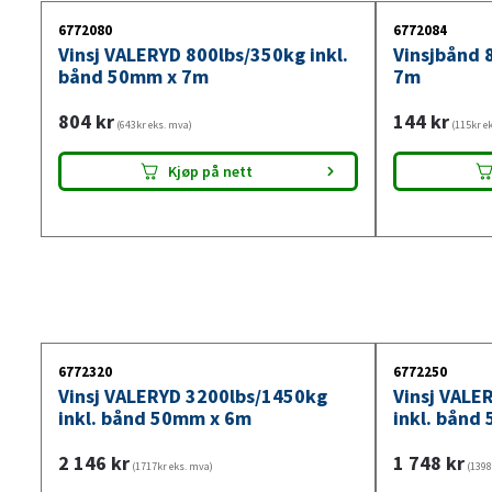
6772080
6772084
Vinsj VALERYD 800lbs/350kg inkl.
Vinsjbånd 
bånd 50mm x 7m
7m
804
kr
144
kr
(643kr eks. mva)
(115kr e
Kjøp på nett
6772320
6772250
Vinsj VALERYD 3200lbs/1450kg
Vinsj VALE
inkl. bånd 50mm x 6m
inkl. bånd
2 146
kr
1 748
kr
(1717kr eks. mva)
(1398