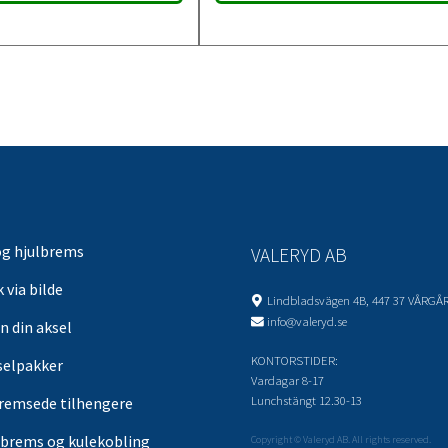
og hjulbrems
VALERYD AB
 via bilde
Lindbladsvägen 4B, 447 37 VÅRGÅ
info@valeryd.se
n din aksel
KONTORSTIDER:
selpakker
Vardagar 8-17
Lunchstängt 12.30-13
remsede tilhengere
brems og kulekobling
Copyright © Valeryd AB. All rights reserved.