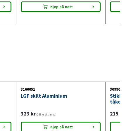
Kjøp på nett
3160051
3099018
LGF skilt Aluminium
Stikkont
tåkelysb
323
kr
215
kr
(258kr eks. mva)
(172
Kjøp på nett