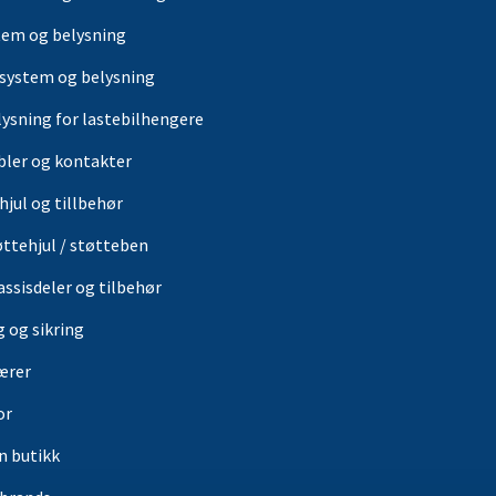
tem og belysning
-system og belysning
lysning for lastebilhengere
bler og kontakter
hjul og tillbehør
øttehjul / støtteben
assisdeler og tilbehør
g og sikring
ærer
or
in butikk