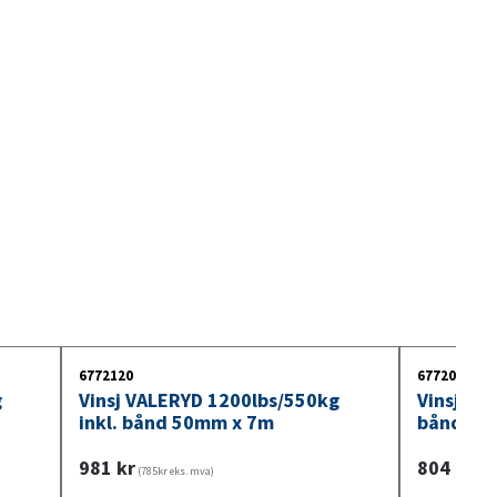
6772120
6772080
g
Vinsj VALERYD 1200lbs/550kg
Vinsj VA
inkl. bånd 50mm x 7m
bånd 50
981
kr
804
kr
(785kr eks. mva)
(643