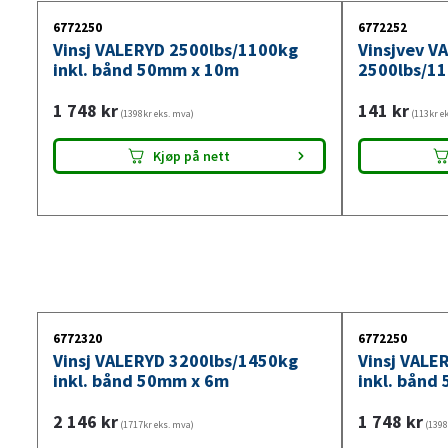
6772250
6772252
Vinsj VALERYD 2500lbs/1100kg
Vinsjvev V
inkl. bånd 50mm x 10m
2500lbs/1
1 748
kr
141
kr
(1398kr eks. mva)
(113kr e
Kjøp på nett
6772320
6772250
Vinsj VALERYD 3200lbs/1450kg
Vinsj VALE
inkl. bånd 50mm x 6m
inkl. bånd
2 146
kr
1 748
kr
(1717kr eks. mva)
(1398