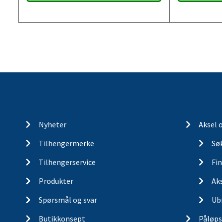
Nyheter
Aksel 
Tilhengermerke
Søk
Tilhengerservice
Fin
Produkter
Ak
Spørsmål og svar
Ub
Butikkonsept
Påløps