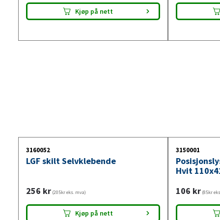
Kjøp på nett
3160052
3150001
LGF skilt Selvklebende
Posisjonsl
Hvit 110x4
256
kr
106
kr
(205kr eks. mva)
(85kr ek
Kjøp på nett