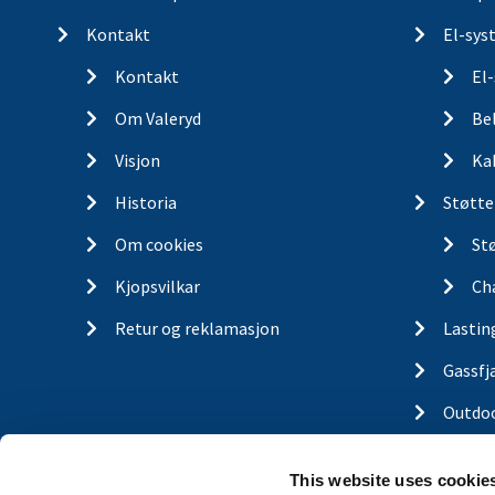
Kontakt
El-sys
Kontakt
El
Om Valeryd
Be
Visjon
Ka
Historia
Støtte
Om cookies
St
Kjopsvilkar
Ch
Retur og reklamasjon
Lastin
Gassfj
Outdo
Finn d
This website uses cookie