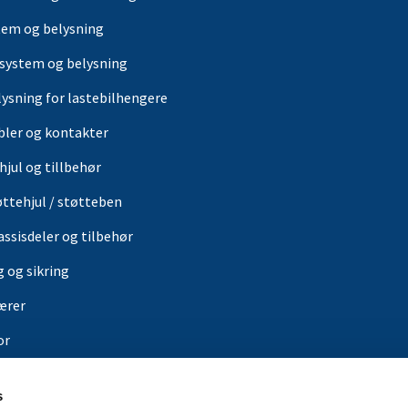
tem og belysning
-system og belysning
lysning for lastebilhengere
bler og kontakter
hjul og tillbehør
øttehjul / støtteben
assisdeler og tilbehør
g og sikring
ærer
or
in butikk
s