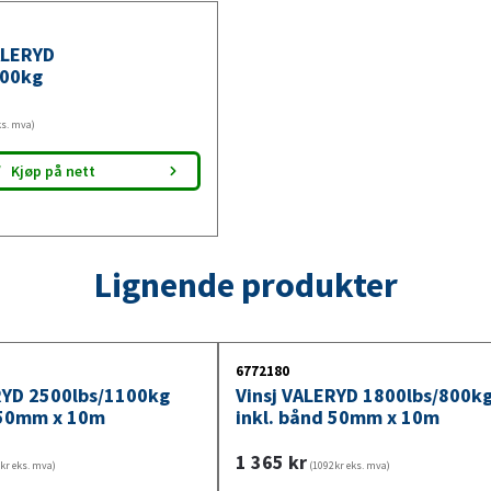
ALERYD
100kg
ks. mva)
Kjøp på nett
Lignende produkter
6772180
RYD 2500lbs/1100kg
Vinsj VALERYD 1800lbs/800k
 50mm x 10m
inkl. bånd 50mm x 10m
1 365
kr
kr eks. mva)
(1092kr eks. mva)