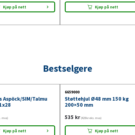
Kjøp på nett
Kjøp på nett
Bestselgere
6659000
ys Aspöck/SIM/Talmu
Støttehjul Ø48 mm 150 kg
1x28
200×50 mm
535
kr
s. mva)
(428kr eks. mva)
Kjøp på nett
Kjøp på nett