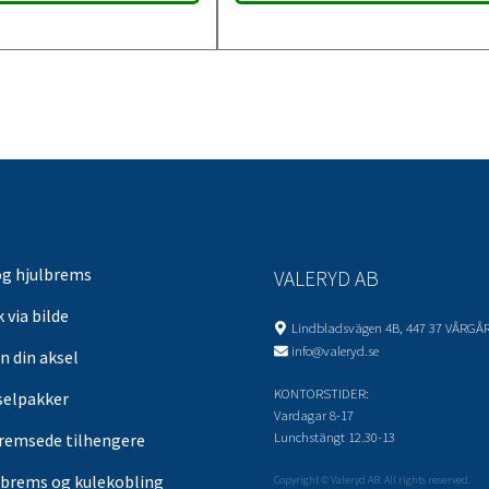
og hjulbrems
VALERYD AB
 via bilde
Lindbladsvägen 4B, 447 37 VÅRGÅ
info@valeryd.se
n din aksel
KONTORSTIDER:
selpakker
Vardagar 8-17
Lunchstängt 12.30-13
remsede tilhengere
brems og kulekobling
Copyright © Valeryd AB. All rights reserved.